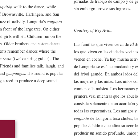
jornadas de trabajo de campo y de g
squitón
walk to the dance, while
sin embargo provee sus ingresos.
f Brownsville, Harlingen, and San
buzz of activity. Longoria's
conjunto
n front of the large tree. On either
Courtesy of Rey Avila.
girls will sit. Children run on the
s. Older brothers and sisters dance
Las familias que viven cerca de
El M
arents remember dances where the
los que viven en las ciudades vecina
o sexto
(twelve string guitar). The
vienen en coche. Ya hay mucha activ
 Friends and families talk, laugh, and
de Longoria se está acomodando y es
 and
guapangos
. His sound is popular
del árbol grande. En ambos lados del
ng a reed to produce a deep sound
las mujeres y las niñas. Los niños cor
comience la música. Los hermanos y
primera vez, mientras que los abuelo
consistía solamente de un acordeón y
todas las expectativas. Los amigos y l
conjunto
de Longoria toca chotes, b
popular debido a que afina su acorde
producir un sonido profundo, único y