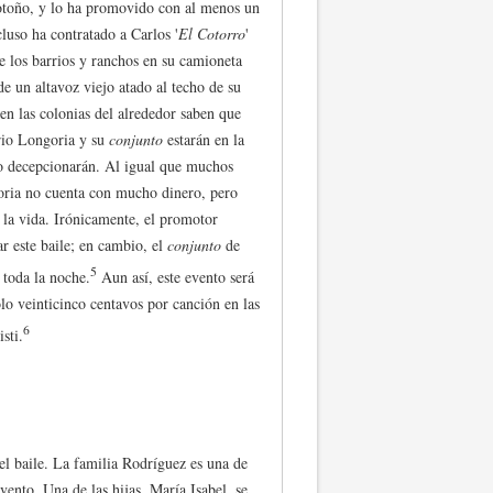
 otoño, y lo ha promovido con al menos un
luso ha contratado a Carlos '
El Cotorro
'
e los barrios y ranchos en su camioneta
 de un altavoz viejo atado al techo de su
 en las colonias del alrededor saben que
erio Longoria y su
conjunto
estarán en la
 no decepcionarán. Al igual que muchos
oria no cuenta con mucho dinero, pero
 la vida. Irónicamente, el promotor
ar este baile; en cambio, el
conjunto
de
5
 toda la noche.
Aun así, este evento será
lo veinticinco centavos por canción en las
6
sti.
el baile. La familia Rodríguez es una de
evento. Una de las hijas, María Isabel, se