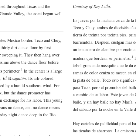
ed throughout Texas and the
Courtesy of Rey Avila.
Grande Valley, the event began well
Es jueves por la mañana cerca de la
Teco y Chuy, ambos de dieciséis años
tierra de treinta por treinta pies, p
tates-Mexico border. Teco and Chuy,
barriéndola. Después, cuelgan más d
thirty dirt dance floor by first
un tendedero de alambre por encima d
er sweeping it. They then hang over
4
madera que bordean su perímetro.
E
sline above the dance floor before
árbol grande de mezquite que le da e
4
s perimeter.
In the center is a large
ramas de color ceniza se mecen en e
e,
El Mesquitón
. Its ash-colored
la pista de baile. Todo esto significa
ged by a humid southeast wind. For
para Teco, pero el promotor del bail
rk, but the dance promoter has
a cambio de su labor. Este joven de 
n exchange for his labor. This young
baile, y sin hay baile no hay María. 
eans no dance, and no dance means
del sábado por la noche en la Valle 
urday night dance deep in the Rio
Hay carteles de publicidad para el ba
las tiendas de abarrotes. La emisora