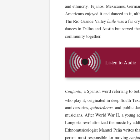
and ethnicity. Tejanos, Mexicanos, Germa
Americans enjoyed it and danced to it, alt
The Rio Grande Valley
baile
was a far cr
dances in Dallas and Austin but served th
community together.
Listen to Audio
Conjunto
, a Spanish word referring to bot
who play it, originated in deep South Texa
anniversaries,
quincieñeras
, and public da
musicians. After World War II, a young a
Longoria revolutionized the music by add
Ethnomusicologist Manuel Peña writes tha
person most responsible for moving
conju