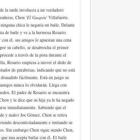
de la tarde involucra a un verdadero
ceañeras, Chon '
El Guapón
' Villafuerte.
ninguna chica le negaría un baile. Delante
sta de baile y ve a la hermosa Rosario.
 con él, sus amigos le apuestan una cena
por su cabello, se desabrocha el primer
procede a través de la pista durante el
 ella, Rosario empieza a mover el dedo de
piador de parabrisas, indicando que no está
 disuadido fácilmente. Está en juego su
 amigos nunca lo olvidarán. Llega con
modos. El padre de Rosario se encuentra
 Chon y le dice que su hija ya le ha negado
harse inmediatamente. Sabiendo que el
nde y malo) Joe Gómez, Chon se retira
 riendo descontroladamente e imitando su
os. Sin embargo Chon sigue siendo Chon,
 que una acepta bailar con él. El baile