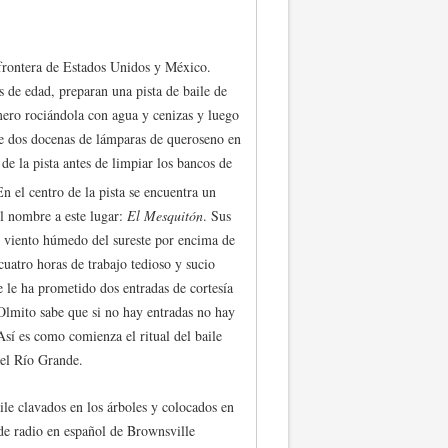
 frontera de Estados Unidos y México.
 de edad, preparan una pista de baile de
rimero rociándola con agua y cenizas y luego
e dos docenas de lámparas de queroseno en
e la pista antes de limpiar los bancos de
n el centro de la pista se encuentra un
l nombre a este lugar:
El Mesquitón
. Sus
l viento húmedo del sureste por encima de
 cuatro horas de trabajo tedioso y sucio
e le ha prometido dos entradas de cortesía
Olmito sabe que si no hay entradas no hay
Así es como comienza el ritual del baile
del Río Grande.
ile clavados en los árboles y colocados en
 de radio en español de Brownsville