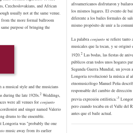
afroamericanos disfrutaron y bailaro
ns, Czechoslovakians, and African
los mismos lugares. El evento de ba
hough usually not at the same venue.
diferente a los bailes formales de sal
y from the more formal ballroom
mismo propósito de unir a la comun
e same purpose of bringing the
La palabra
conjunto
se refiere tanto 
musicales que la tocan, y se originó 
2
1920.
Las bodas, las fiestas de anive
públicos eran todos unos hogares pa
Segunda Guerra Mundial, un joven a
Longoria revolucionó la música al a
etnomusicólogo Manuel Peña describ
h a musical style and the musicians
responsable del cambio de dirección
2
s during the late 1920s.
Weddings,
3
previa expresión estilística.'
Longoria
nces were all venues for
conjunto
pero cuando tocaba en el Valle del
ccordionist and singer named Valerio
antes que el baile actual.
ing drums to the ensemble.
t Longoria was "probably the one
nto
music away from its earlier