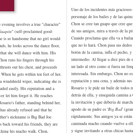
Uno de los incidentes más graciosos 
personaje de los bailes y de las quin
Chon se cree tan guapo que cree que 
 evening involves a true "character"
de sus amigos, mira a través de la pi
Guapón
" (self-proclaimed good-
Cuando proclama que ella va a bailar
he is so handsome that no girl would
que no lo hará. Chon pasa sus dedos 
nds, he looks across the dance floor,
botón de la camisa, infla el pecho, y 
 that she will dance with him. His
intermedio. Al llegar a diez pies de
Chon runs his fingers through his
un lado al otro como si fuera un lim
 thrusts out his chest, and proceeds
interesada. Sin embargo, Chon no es
. When he gets within ten feet of her,
reputación y una cena, y además sus
a windshield wiper, indicating she is
Rosario y le pide un baile de todos 
aded easily. His reputation and a
detrás de ella, y enseguida camina a
ver let him forget it. He reaches
la invitación y que debería de marc
osario's father, standing behind her,
apodo de su padre es '
Big Bad
' (gra
 has already refused and that he
rápidamente. Sus amigos ya se están
ther's nickname is Big Bad Joe
caminada macho cuando vuelve a ell
 back toward his friends, they are
y sigue invitando a otras chicas hasta
icking his macho walk. Chon,