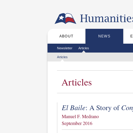
Skip to the main content
ABOUT
NEWS
Main menu
Secondary menu
Newsletter
Articles
Tertiary menu
Articles
Articles
El Baile
Con
: A Story of
Manuel F. Medrano
September 2016