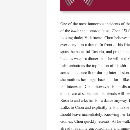
One of the most humorous incidents of the
of the
bailes
and
quinceñieras
, Chon "
El 
looking dude) Villafuerte. Chon believes 
ever deny him a dance. In front of his frie
spots the beautiful Rosario, and proclaims
buddies wager a dinner that she will not. 
hair, unbuttons the top button of his shirt,
across the dance floor during intermission
she motions her finger back and forth like 
not interested. Chon, however, is not dissu
dinner are at stake, and his friends will ne
Rosario and asks her for a dance anyway. R
walks to Chon and explicitly tells him she
should leave immediately. Knowing her fa
Gómez, Chon quickly retreats. As he walks
already laughing uncontrollably and mim