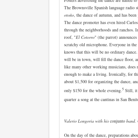
Posters advertising the dance are nailed to
The Brownsville Spanish language radio sta
otoño
, the dance of autumn, and has been 
The dance promoter has even hired Carlos
through the neighborhoods and ranchos. In
roof, "
El Cotorro
" (the parrot) announces 
scratchy old microphone. Everyone in the
knows that this will be no ordinary dance
will be in town, will fill the dance floor, 
like many other working musicians, does
enough to make a living. Ironically, for th
about $1,500 for organizing the dance, a
5
only $150 for the whole evening.
Still, i
quarter a song at the cantinas in San Beni
Valerio Longoria with his
conjunto
band. 
On the day of the dance, preparations abo