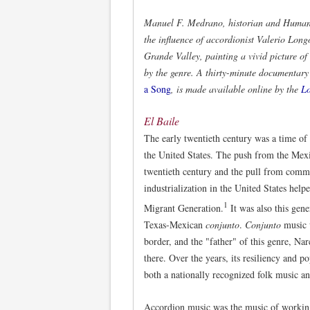
Manuel F. Medrano, historian and Humani
the influence of accordionist Valerio Lon
Grande Valley, painting a vivid picture o
by the genre. A thirty-minute documentar
a Song
, is made available online by the
Lo
El Baile
The early twentieth century was a time of 
the United States. The push from the Mexi
twentieth century and the pull from comme
industrialization in the United States help
1
Migrant Generation.
It was also this gene
Texas-Mexican
conjunto
.
Conjunto
music 
border, and the "father" of this genre, Nar
there. Over the years, its resiliency and po
both a nationally recognized folk music an
Accordion music was the music of working 