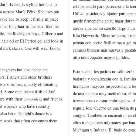
ría Isabel, is styling her hair to
está peinando para parecerse a la icó
a actress María Félix. She uses pin
Utiliza pasadores y fijador para crea
wave and to keep it firmly in place
quede firmemente en su lugar durant
 her long hair to the side, like the
atreve a peinar su cabello largo a un 
e, the Rodríguez boys, Gilberto and
Rita Hayworth. Mientras tanto, los c
 hair oil or El Perico gel and look in
peinan con aceite Brillantina o gel 
and dark slacks. One will wear boots,
camisas blancas más nuevas y pantalo
otro unos zapatos negros pulidos.
daughters but also dance and
Esta noche, los padres no sólo serán 
rs. Fathers and older brothers
bailarán y socializarán con la famili
sters' suitors, quickly eliminating
hermanos mayores inspeccionan a los
ed. Some men take a fifth of José
de una manera muy meticulosa, elim
are with their
compadres
and friends.
irrespetuosos o estar embriagados. 
nt workers who have recently
tequila José Cuervo en una bolsa de
lso here. Tonight's dance is a
amigos. También se encuentran en el 
arm work that often consumes them,
ellos trabajadores migrantes que han
Michigan y Indiana. El baile de esta