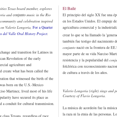
El Baile
ties Texas board member, explores
goria and
conjunto
music in the Rio
El principio del siglo XX fue una ép
f community and celebration inspired
en los Estados Unidos. El empuje de
y on Valerio Longoria,
For a Quarter
agricultura comercial y la industria
s del Valle Oral History Project
.
crear lo que se ha llamado la 'genera
también fue testigo del nacimiento 
conjunto
nació en la frontera de EE.
change and transition for Latinos in
mayor parte de su vida Narciso Martí
can Revolution of the early
resistencia y la popularidad del
conj
rcial agriculture and
folclórica con reconocimiento nacio
ed create what has been called the
de cultura a través de los años.
ration that witnessed the birth of the
was born on the U.S.-Mexico
Valerio Longoria (right) sings and p
ciso Martinez, lived most of his life
Courtesy of Flavio Longoria.
pularity have secured its place as
d a conduit for cultural transmission.
La música de acordeón fue la música 
la raza ni la etnia de las personas. 
class Texans, regardless of race