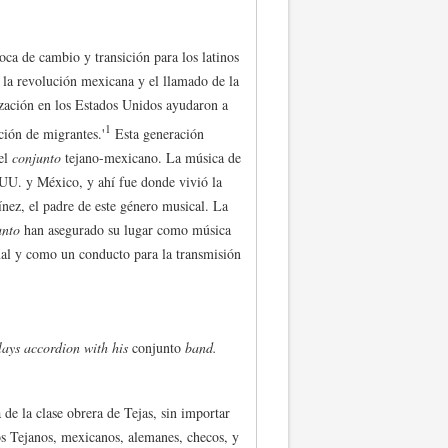
oca de cambio y transición para los latinos
 la revolución mexicana y el llamado de la
lización en los Estados Unidos ayudaron a
1
ción de migrantes.'
Esta generación
del
conjunto
tejano-mexicano. La música de
UU. y México, y ahí fue donde vivió la
nez, el padre de este género musical. La
unto
han asegurado su lugar como música
nal y como un conducto para la transmisión
lays accordion with his
conjunto
band.
de la clase obrera de Tejas, sin importar
Los Tejanos, mexicanos, alemanes, checos, y