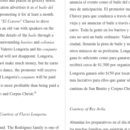
 trees and placed in grocery stores.
anuncia el evento como el baile del
tion advertises it as
el baile del
mes de anticipación. El promotor inc
promoting it for at least a month.
Chávez para que conduzca a través d
 "
El Cotorro
" Chavez to drive
vieja y así anunciar el baile a través
 an old van with speakers on the
carro. Toda la gente en los barrios y
the details of the
baile
through a
esto no será un baile ordinario: Val
 surrounding
barrios
and
colonias
ciudad, llenarán la pista de baile y
. Valerio Longoria and his
conjunto
otros músicos de su profesión, Long
and will not disappoint. Longoria,
gana lo suficiente como para ganarse
 not make much money, but he earns
recibirá cerca de $1,500 por organiz
is dance, the promoter will receive
Longoria ganará sólo $150 por tocar
nd Longoria's
conjunto
will be paid
más lucrativo para ellos que ganar só
t is more profitable than being paid a
cantinas de San Benito y Corpus Chri
6
to and Corpus Christi.
Courtesy of Rey Avila.
Courtesy of Flavio Longoria.
Abundan los preparativos en el día d
und. The Rodríguez family is one of
las muchas familias que asistirán al 